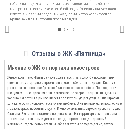
просторными кухнями, совмещенными или раздельными санузлами.
небольшие пруды с отличными возможностями для рыбалки,
оз
Первая очередь строительства завершилась в 2011 году, старт второго
минеральные источники с целебной водой. Уникальная местность
ку
этапа был дан год спустя и подошел к своему окончанию в апреле 2015
известна и своими родовыми усадьбами, которые придутся по
цв
года. По состоянию на 2016 год в зданиях идет заселение, однако,
нраву ценителям исторического наследия
покупатели все еще могут воспользоваться прекрасным шансом и
приобрести жилье в одном из четырех корпусов, построенных на основе
проектной серии П44К.
После сдачи строений
цены
на квадратные метры остаются весьма
приемлемыми. Если вы мечтаете сделать выгодное приобретение и
Отзывы о ЖК «Пятница»
поселиться в экологически чистом микрорайоне, к вашим услугам
официальный сайт ЖК, где можно ознакомиться с разрешением,
проектными декларациями и условиями оплаты.
Мнение о ЖК от портала новостроек
Жилой комплекс «Пятница» уже сдан в эксплуатацию. Он подходит для
спокойного загородного проживания, для любителей природы. Квартал
расположен в поселке Брехово Солнечногорского района. По соседству
находятся лесопарковая зона и живописное озеро. Застройщик «ДСК-1»
хорошо известен на рынке, имеет положительную репутацию. Планировки
для категории эконом-класса очень удобные. В квартирах есть просторные
лоджии, эркеры, большие кухни. В многокомнатных спроектировано по два
балкона. Выполнена отделка под чистовую. На территории запланировано
строительство школы и детского сада, в проект входит гаражный
комплекс. Рядом есть магазины, образовательное учреждение, аптека.