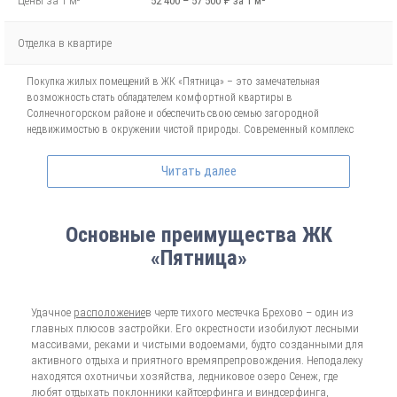
Цены за 1 м²
52 400 – 57 500 ₽ за 1 м²
Отделка в квартире
Покупка жилых помещений в ЖК «Пятница» – это замечательная
возможность стать обладателем комфортной квартиры в
Солнечногорском районе и обеспечить свою семью загородной
недвижимостью в окружении чистой природы. Современный комплекс
эконом-класса предлагает совершенно новый подход к
градостроительству и отличается удивительным сочетанием архитектурных
Читать далее
концептов, удобного местоположения и продуманных планировок.
Новостройка находится в черте небольшого и уютного поселения
Брехово, на расстоянии 12 км от столичного района Митино и 5 км от
Основные преимущества ЖК
города Зеленоград. Свое название новый квартал получил благодаря
«Пятница»
Пятницкому шоссе, открывающему жильцам легкий доступ к МКАД и
центральным улицам мегаполиса. Хорошо развитая инфраструктура,
близость лесных массивов и водоемов, благоустроенная придомовая
территория с паркингом, спортивными и детскими площадками – те
Удачное
расположение
в черте тихого местечка Брехово – один из
Пр
важные преимущества, которые делают комплексную застройку
главных плюсов застройки. Его окрестности изобилуют лесными
по
оптимальным вариантом при решении квартирного вопроса.
массивами, реками и чистыми водоемами, будто созданными для
об
активного отдыха и приятного времяпрепровождения. Неподалеку
те
Проектом предусмотрено возведение 15 панельных домов в 17 этажей,
находятся охотничьи хозяйства, ледниковое озеро Сенеж, где
ве
где к продаже предлагаются 1- и 2-комнатные квартиры с эркерами,
любят отдыхать поклонники кайтсерфинга и виндсерфинга,
дл