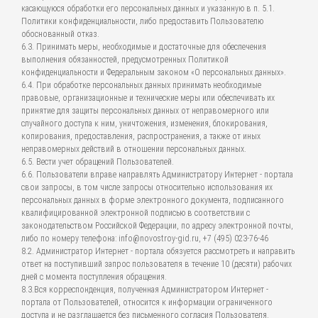
касающуюся обработки его персональных данных и указанную в п. 5.1.
Политики конфиденциальности, либо предоставить Пользователю
обоснованный отказ.
6.3. Принимать меры, необходимые и достаточные для обеспечения
выполнения обязанностей, предусмотренных Политикой
конфиденциальности и Федеральным законом «О персональных данных».
6.4. При обработке персональных данных принимать необходимые
правовые, организационные и технические меры или обеспечивать их
принятие для защиты персональных данных от неправомерного или
случайного доступа к ним, уничтожения, изменения, блокирования,
копирования, предоставления, распространения, а также от иных
неправомерных действий в отношении персональных данных.
6.5. Вести учет обращений Пользователей.
6.6. Пользователи вправе направлять Администратору Интернет - портала
свои запросы, в том числе запросы относительно использования их
персональных данных в форме электронного документа, подписанного
квалифицированной электронной подписью в соответствии с
законодательством Российской Федерации, по адресу электронной почты,
либо по номеру телефона: info@novostroy-gid.ru, +7 (495) 023-76-46
8.2. Администратор Интернет - портала обязуется рассмотреть и направить
ответ на поступивший запрос пользователя в течение 10 (десяти) рабочих
дней с момента поступления обращения.
8.3.Вся корреспонденция, полученная Администратором Интернет -
портала от Пользователей, относится к информации ограниченного
доступа и не разглашается без письменного согласия Пользователя.