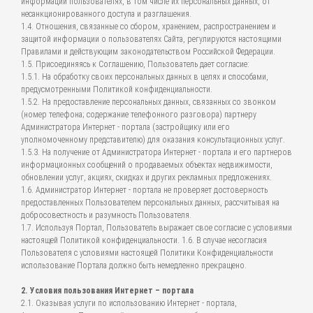
информации пользователях, в том числе их персональных данных, от
несанкционированного доступа и разглашения.
1.4. Отношения, связанные со сбором, хранением, распространением и
защитой информации о пользователях Сайта, регулируются настоящими
Правилами и действующим законодательством Российской Федерации.
1.5. Присоединяясь к Соглашению, Пользователь дает согласие:
1.5.1. На обработку своих персональных данных в целях и способами,
предусмотренными Политикой конфиденциальности.
1.5.2. На предоставление персональных данных, связанных со звонком
(номер телефона; содержание телефонного разговора) партнеру
Администратора Интернет - портала (застройщику или его
уполномоченному представителю) для оказания консультационных услуг.
1.5.3. На получение от Администратора Интернет - портала и его партнеров
информационных сообщений о продаваемых объектах недвижимости,
обновлении услуг, акциях, скидках и других рекламных предложениях.
1.6. Администратор Интернет - портала не проверяет достоверность
предоставленных Пользователем персональных данных, рассчитывая на
добросовестность и разумность Пользователя.
1.7. Используя Портал, Пользователь выражает свое согласие с условиями
настоящей Политикой конфиденциальности. 1.6. В случае несогласия
Пользователя с условиями настоящей Политики Конфиденциальности
использование Портала должно быть немедленно прекращено.
2. Условия пользования Интернет – портала
2.1. Оказывая услуги по использованию Интернет - портала,