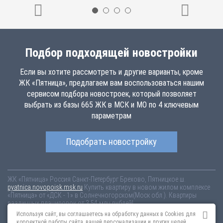
Подбор подходящей новостройки
Если вы хотите рассмотреть и другие варианты, кроме
ЖК «Пятница», предлагаем вам воспользоваться нашим
сервисом подбора новостроек, который позволяет
выбрать из базы 665 ЖК в МСК и МО по 4 ключевым
параметрам
Подобрать новостройку
ЖК «Пятница»
Россия
Санкт-Петербург
Брехово, Пятницкое ш.
pyatnica.novopoisk.msk.ru
Купить квартиру в новом жилом комплексе
«Пятница» от «ДСК - 1» в Солнечногорском(Моск обл.). Квартиры
различных планировок от 3.54 млн рублей!
Используя сайт, вы соглашаетесь на обработку данных в Cookies для
Новостройки Санкт-Петербурга
Новостройки Москвы
корректной работы сайта, вашей персонализации и других целей,